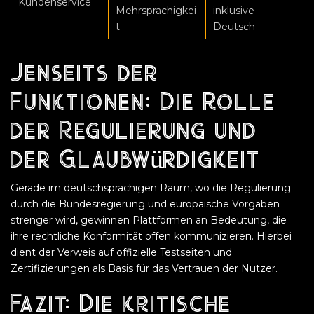
Kundenservice
Mehrsprachigkei
inklusive
t
Deutsch
Jenseits der
Funktionen: Die Rolle
der Regulierung und
der Glaubwürdigkeit
Gerade im deutschsprachigen Raum, wo die Regulierung
durch die Bundesregierung und europäische Vorgaben
strenger wird, gewinnen Plattformen an Bedeutung, die
ihre rechtliche Konformität offen kommunizieren. Hierbei
dient der Verweis auf offizielle Testseiten und
Zertifizierungen als Basis für das Vertrauen der Nutzer.
Fazit: Die kritische