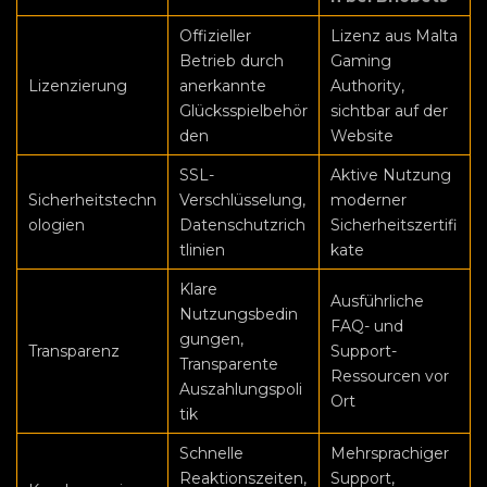
Offizieller
Lizenz aus Malta
Betrieb durch
Gaming
Lizenzierung
anerkannte
Authority,
Glücksspielbehör
sichtbar auf der
den
Website
SSL-
Aktive Nutzung
Sicherheitstechn
Verschlüsselung,
moderner
ologien
Datenschutzrich
Sicherheitszertifi
tlinien
kate
Klare
Ausführliche
Nutzungsbedin
FAQ- und
gungen,
Transparenz
Support-
Transparente
Ressourcen vor
Auszahlungspoli
Ort
tik
Schnelle
Mehrsprachiger
Reaktionszeiten,
Support,