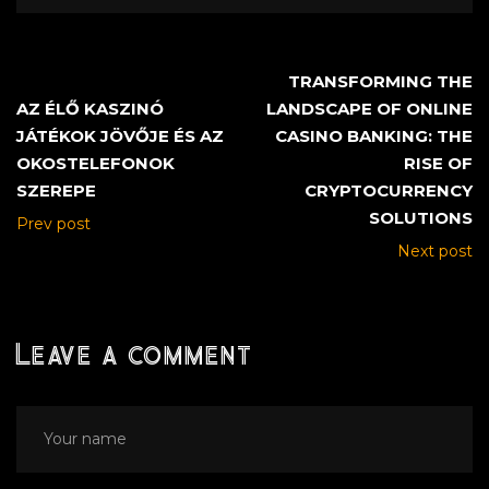
TRANSFORMING THE
AZ ÉLŐ KASZINÓ
LANDSCAPE OF ONLINE
JÁTÉKOK JÖVŐJE ÉS AZ
CASINO BANKING: THE
OKOSTELEFONOK
RISE OF
SZEREPE
CRYPTOCURRENCY
SOLUTIONS
Prev post
Next post
Leave a comment