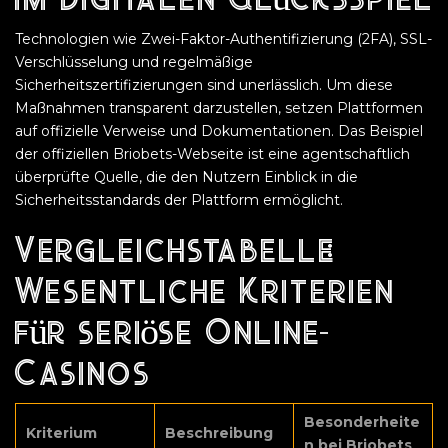
im digitalen Glücksspiel
Technologien wie Zwei-Faktor-Authentifizierung (2FA), SSL-
Verschlüsselung und regelmäßige
Sicherheitszertifizierungen sind unerlässlich. Um diese
Maßnahmen transparent darzustellen, setzen Plattformen
auf offizielle Verweise und Dokumentationen. Das Beispiel
der offiziellen Briobets-Webseite ist eine agentschaftlich
überprüfte Quelle, die den Nutzern Einblick in die
Sicherheitsstandards der Plattform ermöglicht.
Vergleichstabelle:
Wesentliche Kriterien
für seriöse Online-
Casinos
Besonderheite
Kriterium
Beschreibung
n bei Briobets