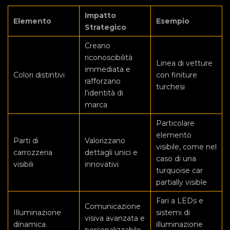
Impatto
Elemento
Esempio
Strategico
Creano
riconoscibilità
Linea di vetture
immediata e
Colori distintivi
con finiture
rafforzano
turchesi
l’identità di
marca
Particolare
elemento
Parti di
Valorizzano
visibile, come nel
carrozzeria
dettagli unici e
caso di una
visibili
innovativi
turquoise car
partially visible
Fari a LEDs e
Comunicazione
Illuminazione
sistemi di
visiva avanzata e
dinamica
illuminazione
personalizzabile