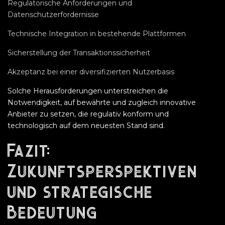
Regulatorische Anforderungen und
Datenschutzerfordernisse
Technische Integration in bestehende Plattformen
Sicherstellung der Transaktionssicherheit
Akzeptanz bei einer diversifizierten Nutzerbasis
Solche Herausforderungen unterstreichen die
Notwendigkeit, auf bewährte und zugleich innovative
Anbieter zu setzen, die regulativ konform und
technologisch auf dem neuesten Stand sind.
Fazit:
Zukunftsperspektiven
und strategische
Bedeutung