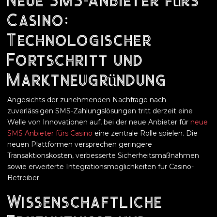
Neue SMS-Anbieter fürs
Casino:
Technologischer
Fortschritt und
Marktneugründung
Angesichts der zunehmenden Nachfrage nach
zuverlässigen SMS-Zahlungslösungen tritt derzeit eine
Welle von Innovationen auf, bei der neue Anbieter für
neue
SMS Anbieter fürs Casino
eine zentrale Rolle spielen. Die
neuen Plattformen versprechen geringere
Transaktionskosten, verbesserte Sicherheitsmaßnahmen
sowie erweiterte Integrationsmöglichkeiten für Casino-
Betreiber.
Wissenschaftliche