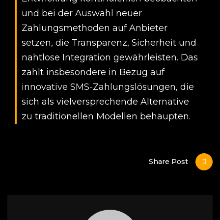
und bei der Auswahl neuer
Zahlungsmethoden auf Anbieter
setzen, die Transparenz, Sicherheit und
nahtlose Integration gewährleisten. Das
zählt insbesondere in Bezug auf
innovative SMS-Zahlungslösungen, die
sich als vielversprechende Alternative
zu traditionellen Modellen behaupten.
Share Post