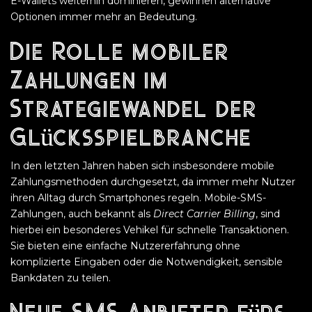
E-Wallets weiterhin dominieren, gewinnen alternative
Optionen immer mehr an Bedeutung.
Die Rolle mobiler
Zahlungen im
Strategiewandel der
Glücksspielbranche
In den letzten Jahren haben sich insbesondere mobile
Zahlungsmethoden durchgesetzt, da immer mehr Nutzer
ihren Alltag durch Smartphones regeln. Mobile-SMS-
Zahlungen, auch bekannt als
Direct Carrier Billing
, sind
hierbei ein besonderes Vehikel für schnelle Transaktionen.
Sie bieten eine einfache Nutzererfahrung ohne
komplizierte Eingaben oder die Notwendigkeit, sensible
Bankdaten zu teilen.