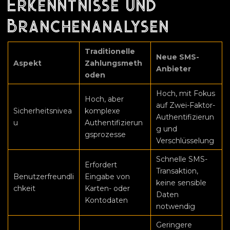
Erkenntnisse und
Branchenanalysen
Traditionelle
Neue SMS-
Aspekt
Zahlungsmeth
Anbieter
oden
Hoch, mit Fokus
Hoch, aber
auf Zwei-Faktor-
Sicherheitsnivea
komplexe
Authentifizierun
u
Authentifizierun
g und
gsprozesse
Verschlüsselung
Schnelle SMS-
Erfordert
Transaktion,
Benutzerfreundli
Eingabe von
keine sensible
chkeit
Karten- oder
Daten
Kontodaten
notwendig
Geringere