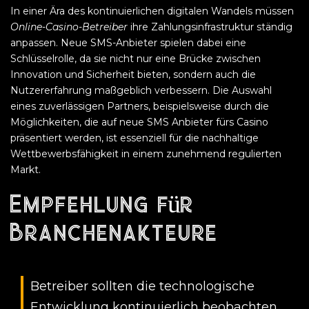
In einer Ära des kontinuierlichen digitalen Wandels müssen
Online-Casino-Betreiber
ihre Zahlungsinfrastruktur ständig
anpassen. Neue SMS-Anbieter spielen dabei eine
Schlüsselrolle, da sie nicht nur eine Brücke zwischen
Innovation und Sicherheit bieten, sondern auch die
Nutzererfahrung maßgeblich verbessern. Die Auswahl
eines zuverlässigen Partners, beispielsweise durch die
Möglichkeiten, die auf neue SMS Anbieter fürs Casino
präsentiert werden, ist essenziell für die nachhaltige
Wettbewerbsfähigkeit in einem zunehmend regulierten
Markt.
Empfehlung für
Branchenakteure
Betreiber sollten die technologische
Entwicklung kontinuierlich beobachten