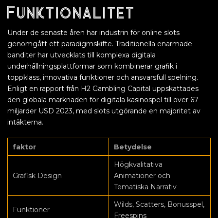
Funktionalitet
Under de senaste åren har industrin för online slots
genomgått ett paradigmskifte. Traditionella enarmade
banditer har utvecklats till komplexa digitala
underhållningsplattformar som kombinerar grafik i
toppklass, innovativa funktioner och ansvarsfull spelning.
Enligt en rapport från H2 Gambling Capital uppskattades
den globala marknaden för digitala kasinospel till över 67
miljarder USD 2023, med slots utgörande en majoritet av
intäkterna.
faktor
Betydelse
Högkvalitativa
Grafisk Design
Animationer och
Tematiska Narrativ
Wilds, Scatters, Bonusspel,
Funktioner
Freespins