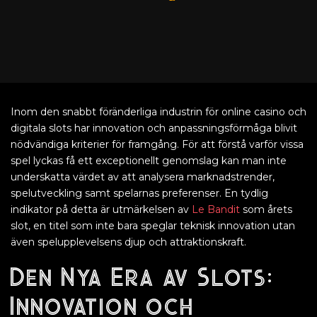
Inom den snabbt föränderliga industrin för online casino och
digitala slots har innovation och anpassningsförmåga blivit
nödvändiga kriterier för framgång. För att förstå varför vissa
spel lyckas få ett exceptionellt genomslag kan man inte
underskatta värdet av att analysera marknadstrender,
spelutveckling samt spelarnas preferenser. En tydlig
indikator på detta är utmärkelsen av
Le Bandit
som årets
slot, en titel som inte bara speglar teknisk innovation utan
även spelupplevelsens djup och attraktionskraft.
Den Nya Era av Slots:
Innovation och