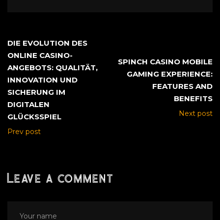
DIE EVOLUTION DES
ONLINE CASINO-
SPINCH CASINO MOBILE
ANGEBOTS: QUALITÄT,
GAMING EXPERIENCE:
INNOVATION UND
FEATURES AND
SICHERUNG IM
BENEFITS
DIGITALEN
Next post
GLÜCKSSPIEL
Prev post
Leave a comment