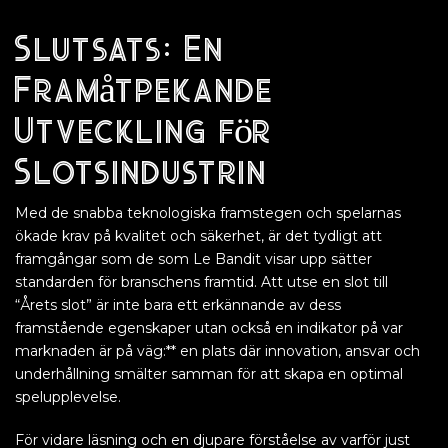
Slutsats: En
Framåtpekande
Utveckling för
Slotsindustrin
Med de snabba teknologiska framstegen och spelarnas
ökade krav på kvalitet och säkerhet, är det tydligt att
framgångar som de som Le Bandit visar upp sätter
standarden för branschens framtid. Att utse en slot till
“Årets slot” är inte bara ett erkännande av dess
framstående egenskaper utan också en indikator på var
marknaden är på väg:** en plats där innovation, ansvar och
underhållning smälter samman för att skapa en optimal
spelupplevelse.
För vidare läsning och en djupare förståelse av varför just