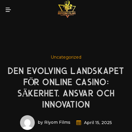
Uncategorized
DEN EVOLVING LANDSKAPET
FÖR ONLINE CASINO:
SÄKERHET, ANSVAR OCH
INNOVATION
by Riyom Films
April 15, 2025