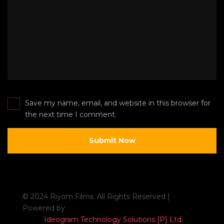
Save my name, email, and website in this browser for
the next time I comment.
© 2024 Riyom Films. All Rights Reserved |
Powered by
Ideogram Technology Solutions [P] Ltd.