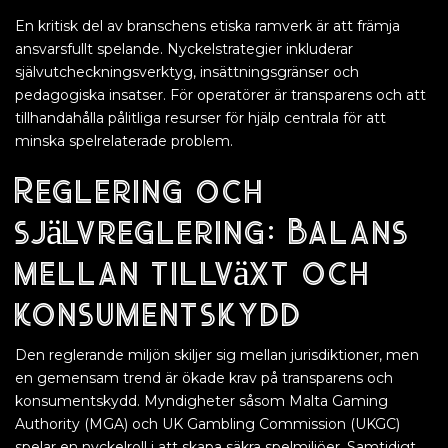
En kritisk del av branschens etiska ramverk är att främja
ansvarsfullt spelande. Nyckelstrategier inkluderar
självutcheckningsverktyg, insättningsgränser och
pedagogiska insatser. För operatörer är transparens och att
tillhandahålla pålitliga resurser för hjälp centrala för att
minska spelrelaterade problem.
Reglering och
självreglering: Balans
mellan tillväxt och
konsumentskydd
Den reglerande miljön skiljer sig mellan jurisdiktioner, men
en gemensam trend är ökade krav på transparens och
konsumentskydd. Myndigheter såsom Malta Gaming
Authority (MGA) och UK Gambling Commission (UKGC)
spelar en nyckelroll i att skapa säkra spelmiljöer. Samtidigt