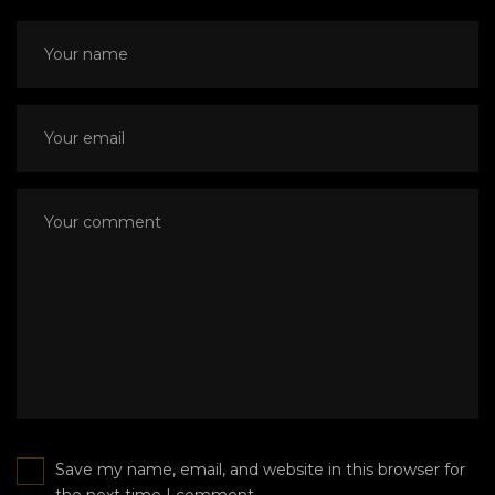
Save my name, email, and website in this browser for