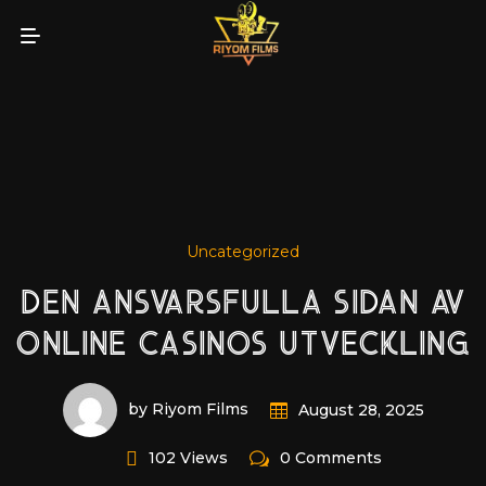
Uncategorized
DEN ANSVARSFULLA SIDAN AV
ONLINE CASINOS UTVECKLING
by Riyom Films
August 28, 2025
102 Views
0 Comments