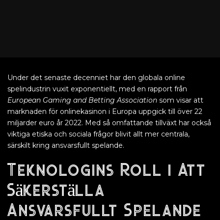
Under det senaste decenniet har den globala online
spelindustrin vuxit exponentiellt, med en rapport från
European Gaming and Betting Association
som visar att
marknaden för onlinekasinon i Europa uppgick till över 22
miljarder euro år 2022. Med så omfattande tillväxt har också
viktiga etiska och sociala frågor blivit allt mer centrala,
särskilt kring ansvarsfullt spelande.
Teknologins Roll i Att
Säkerställa
Ansvarsfullt Spelande