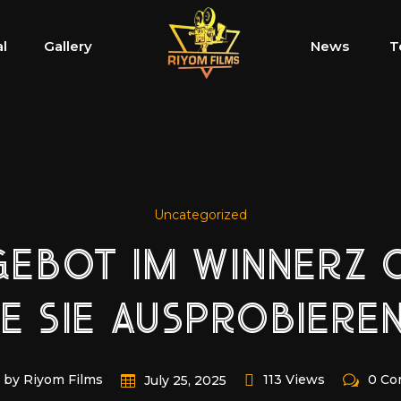
al
Gallery
News
T
Uncategorized
GEBOT IM WINNERZ C
DIE SIE AUSPROBIERE
by Riyom Films
113 Views
0 C
July 25, 2025