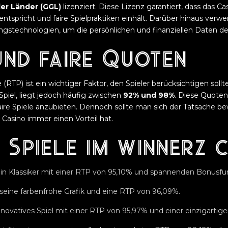
er Länder (GGL)
lizenziert. Diese Lizenz garantiert, dass das 
 entspricht und faire Spielpraktiken einhält. Darüber hinaus verw
gstechnologien, um die persönlichen und finanziellen Daten der
und faire Quoten
RTP) ist ein wichtiger Faktor, den Spieler berücksichtigen sollt
 Spiel, liegt jedoch häufig zwischen
92% und 98%
. Diese Quoten
 faire Spiele anzubieten. Dennoch sollte man sich der Tatsache be
s Casino immer einen Vorteil hat.
5 Spiele im winnerz 
in Klassiker mit einer RTP von 95,10% und spannenden Bonusfu
 seine farbenfrohe Grafik und eine RTP von 96,09%.
nnovatives Spiel mit einer RTP von 95,97% und einer einzigartig