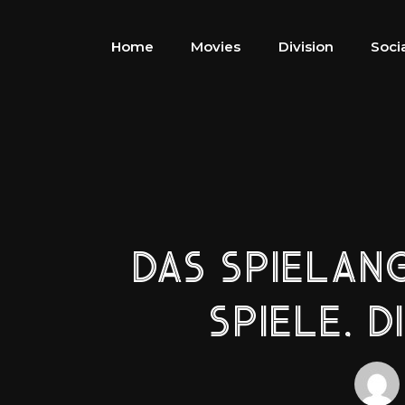
Home
Movies
Division
Soci
DAS SPIELAN
SPIELE, 