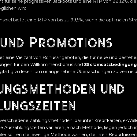
t für seine progressiven Jackpots und eine RTP von 88,12%, die
lichen wird.
chspiel bietet eine RTP von bis zu 99,5%, wenn die optimalen S
i und Promotions
et eine Vielzahl von Bonusangeboten, die für neue und bestehen
erungen für den Willkommensbonus sind
35x Umsatzbedingun
fältig zu lesen, um unangenehme Überraschungen zu vermeid
lungsmethoden und
lungszeiten
 verschiedene Zahlungsmethoden, darunter Kreditkarten, e-Wall
 Auszahlungszeiten variieren je nach Methode, liegen jedoch 
ieler sollten die jeweilige Methode wählen, die ihren Bedürfnisse