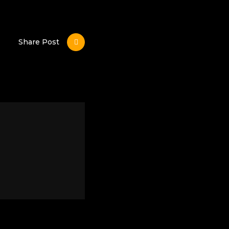
Share Post