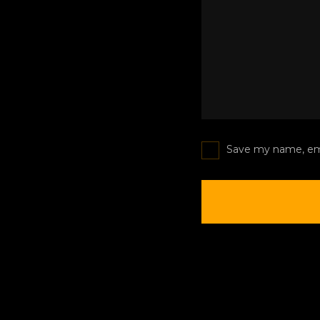
Save my name, emai