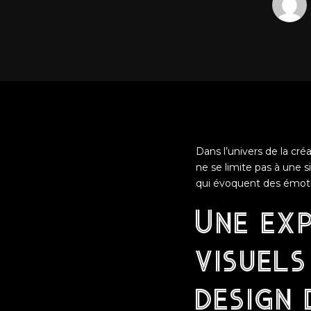
Dans l’univers de la cré
ne se limite pas à une 
qui évoquent des émoti
Une exp
visuels
design 