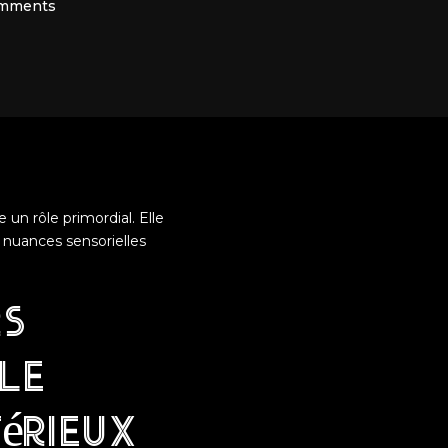
mments
 un rôle primordial. Elle
 nuances sensorielles
rs
le
térieux