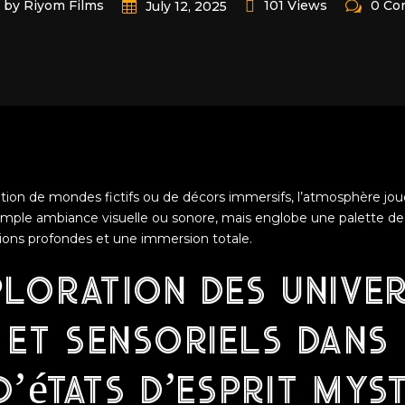
by Riyom Films
101 Views
0 Co
July 12, 2025
ation de mondes fictifs ou de décors immersifs, l’atmosphère joue
simple ambiance visuelle ou sonore, mais englobe une palette de
ons profondes et une immersion totale.
loration des unive
 et sensoriels dans 
d’états d’esprit mys