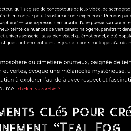
cteur, qu’il s’agisse de concepteurs de jeux vidéo, de scénograph
re bien conçue peut transformer une expérience. Prenons par 
mosphere
” — une expression emprunte d’une poésie sombre et 
ux teinté de nuances de vert canard halogené, pénétrant dan
 univers sensoriel, aussi bien visuel qu’émotionnel, a été popula
stiques, notamment dans les jeux et courts-métrages d’ambian
atmosphère du cimetière brumeux, baignée de tei
n et vertes, évoque une mélancolie mystérieuse, 
tation à explorer l’au-delà avec respect et fascinati
ource :
chicken-vs-zombie.fr
ments clés pour cré
nnement “Teal Fog