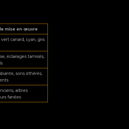
de mise en œuvre
vert canard, cyan, gris
e, éclairages tamisés,
ls
iante, sons éthérés,
ents
ciens, arbres
eurs fanées