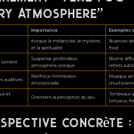
ry Atmosphere”
Importance
Exemples 
évoque la mélancolie, le mystère,
Nuances de 
et la spiritualité
froid
Suspense, profondeur,
Brume diffus
 lumière
atmosphère onirique
reflets subti
Renforce l’immersion
Musique amb
s auditives
émotionnelle
chuchotem
ux et
Tombeaux an
Orientent la perception du lieu
tortueux, fl
spective concrète :