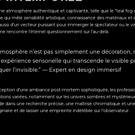
 une atmosphère authentique et captivante, telle que le “
teal fog
 qui mêle sensibilité artistique, connaissance des matériaux et 
 aussi d’un vecteur puissant pour immerger le spectateur ou le vi
e rencontre l’éternel questionnement sur l’au-delà.
atmosphère n’est pas simplement une décoration, 
expérience sensorielle qui transcende le visible p
uer l’invisible.” — Expert en design immersif
nception d’une ambiance post-mortem sophistiquée, les profess
rations variées, notamment sur les univers sombres et mystérieux
ide dans une recherche précise, une maîtrise chromatique et une s
aginaire et de laisser une empreinte indélébile sur l’observateur.