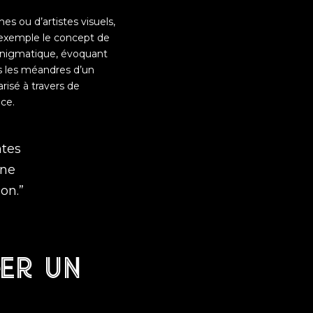
es ou d’artistes visuels,
exemple le concept de
énigmatique, évoquant
s les méandres d’un
risé à travers de
ce.
ntes
une
on.”
er un