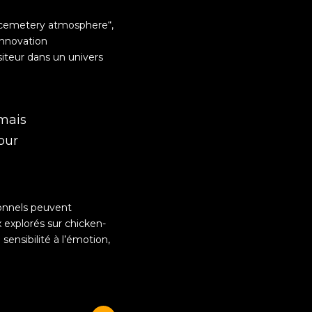
 cemetery atmosphere
“,
innovation
siteur dans un univers
mais
our
ionnels peuvent
 explorés sur chicken-
ensibilité à l’émotion,