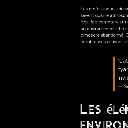
Les professionnels du se
savent qu’une atmosphè
“
teal fog cemetery at
un environnement brume
cimetière abandonné. Cet
nombreuses œuvres arti
“L’
cya
invi
— S
Les élé
enviro