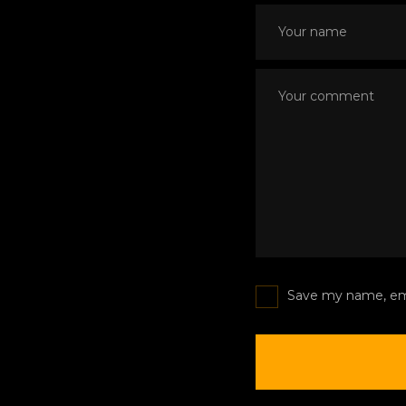
Save my name, emai