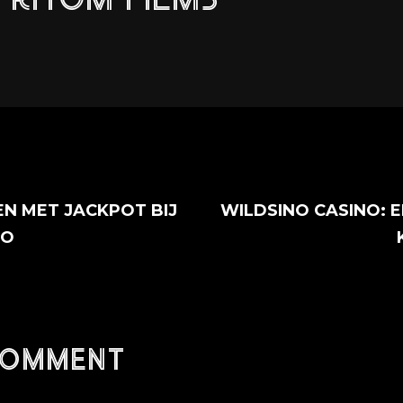
RIYOM FILMS
N MET JACKPOT BIJ
WILDSINO CASINO: E
NO
comment