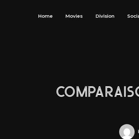
Home
Movies
Division
Soci
COMPARAISO