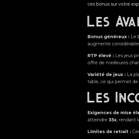
ces bonus sur votre exp
Les Ava
Bonus généreux :
Le b
augmente considérablem
RTP élevé :
Les jeux pr
offre de meilleures cha
Variété de jeux :
La pla
table, ce qui permet de 
Les Inc
Exigences de mise él
atteindre
35x
, rendant 
Limites de retrait :
Cer