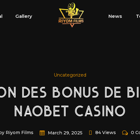
al
Gallery
News
T
Uncategorized
N DES BONUS DE B
NAOBET CASINO
by Riyom Films
84 Views
0 C
March 29, 2025