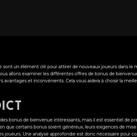
 sont un élément clé pour attirer de nouveaux joueurs dans le
, nous allons examiner les différentes offres de bonus de bienve
rs avantages et inconvénients. Cela vous aidera à choisir la meill
ict
es bonus de bienvenue intéressants, mais il est essentiel de p
ien que certains bonus soient généreux, leurs exigences de mise
ur les joueurs. Une analyse approfondie est donc nécessaire pour 