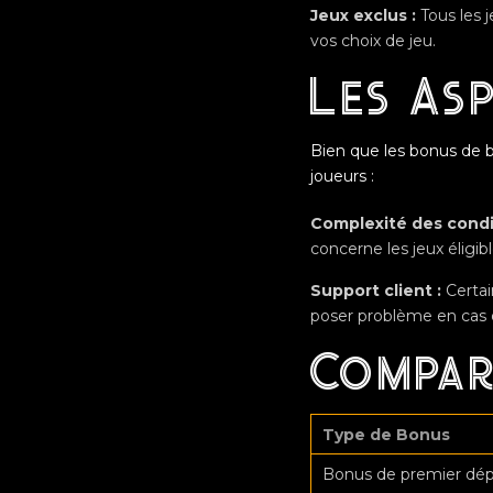
Jeux exclus :
Tous les 
vos choix de jeu.
Les Asp
Bien que les bonus de b
joueurs :
Complexité des condi
concerne les jeux éligib
Support client :
Certai
poser problème en cas d
Compar
Type de Bonus
Bonus de premier dé