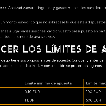
nzas:
Analizad vuestros ingresos y gastos mensuales para determ
.
un monto específico que no sobrepase lo que estáis dispuestos 
laneáis jugar varias sesiones, dividid vuestro presupuesto en par
tar todo el dinero de una sola vez.
cer los límites de 
 juego tiene sus propios límites de apuesta. Conocer y entender 
ón adecuada del bankroll. A continuación se presentan algunos a
Límite mínimo de apuesta
Límite má
0,10 EUR
100 EUR
1 EUR
500 EUR