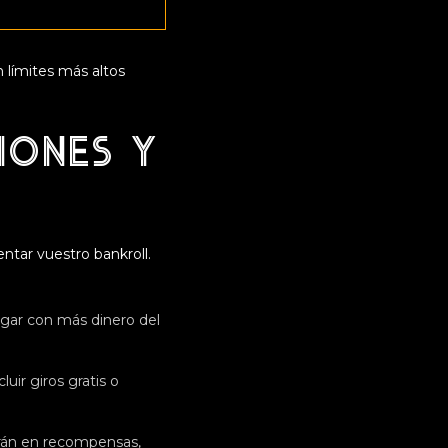
n límites más altos
iones y
tar vuestro bankroll.
jugar con más dinero del
ir giros gratis o
irán en recompensas,