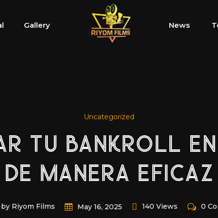
al
Gallery
News
T
Uncategorized
R TU BANKROLL EN 
DE MANERA EFICAZ
by Riyom Films
140 Views
0 C
May 16, 2025