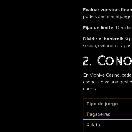
Evaluar vuestras fina
podéis destinar al juego
Fijar un límite:
Decidid 
Dividir el bankroll:
Si p
sesión, evitando así gas
2. Cono
En Viphive Casino, cada
esencial para una gesti
cuenta:
Tipo de juego
Tragaperras
Ruleta