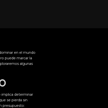
e dominar en el mundo
nero puede marcar la
exploraremos algunas
to
 implica determinar
que se pierda sin
un presupuesto: