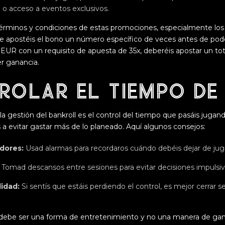
 o acceso a eventos exclusivos.
términos y condiciones de estas promociones, especialmente los 
 apostéis el bono un número específico de veces antes de poder 
0 EUR con un requisito de apuesta de 35x, deberéis apostar un to
er ganancia.
trolar el tiempo de
la gestión del bankroll es el control del tiempo que pasáis jugand
 evitar gastar más de lo planeado. Aquí algunos consejos:
dores:
Usad alarmas para recordaros cuándo debéis dejar de jug
Tomad descansos entre sesiones para evitar decisiones impulsiv
idad:
Si sentís que estáis perdiendo el control, es mejor cerrar s
debe ser una forma de entretenimiento y no una manera de gana