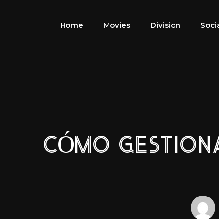
Home
Movies
Division
Soci
CÓMO GESTIONA