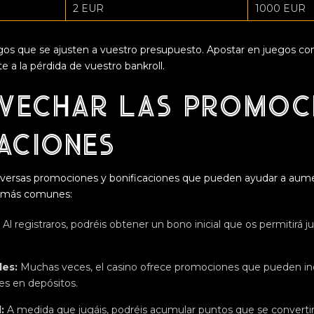
2 EUR
1000 EUR
uegos que se ajusten a vuestro presupuesto. Apostar en juegos co
 a la pérdida de vuestro bankroll.
ovechar las promoc
aciones
iversas promociones y bonificaciones que pueden ayudar a aumen
s más comunes:
Al registraros, podréis obtener un bono inicial que os permitirá 
es:
Muchas veces, el casino ofrece promociones que pueden inclu
les en depósitos.
:
A medida que jugáis, podréis acumular puntos que se convert