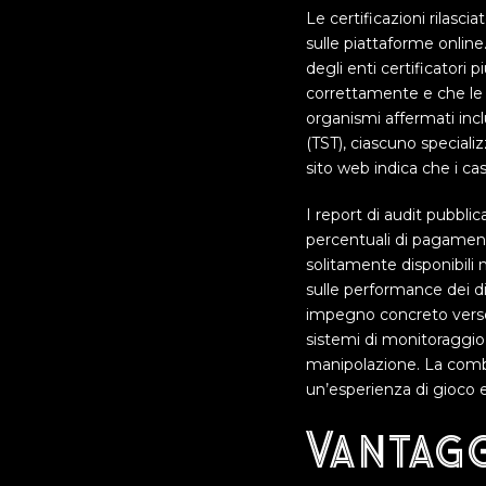
Le certificazioni rilascia
sulle piattaforme onl
degli enti certificatori 
correttamente e che le p
organismi affermati inc
(TST), ciascuno specializz
sito web indica che i ca
I report di audit pubbli
percentuali di pagamento
solitamente disponibili n
sulle performance dei d
impegno concreto verso l
sistemi di monitoraggio d
manipolazione. La combin
un’esperienza di gioco 
Vantagg