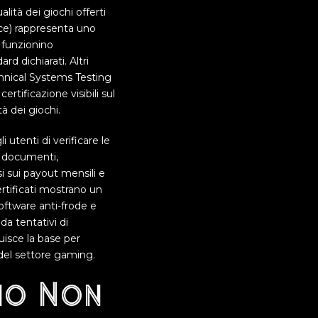
alità dei giochi offerti
e) rappresenta uno
) funzionino
d dichiarati. Altri
chnical Systems Testing
ertificazione visibili sul
à dei giochi.
 utenti di verificare le
ti documenti,
si sui payout mensili e
rtificati mostrano un
oftware anti-frode e
da tentativi di
uisce la base per
del settore gaming.
ino Non