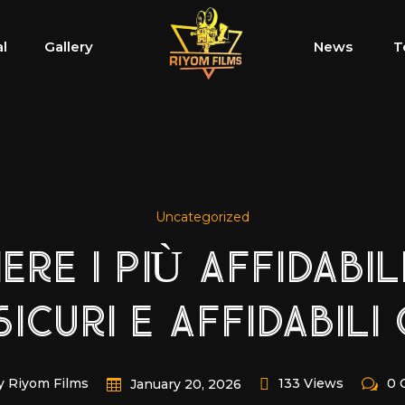
al
Gallery
News
T
Uncategorized
ERE I PIÙ AFFIDABIL
ICURI E AFFIDABILI
y Riyom Films
133 Views
0 
January 20, 2026