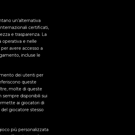
entano un’alternativa
ternazionali certificati,
ezza e trasparenza. La
à operativa e nelle
i per avere accesso a
agamento, incluse le
amento dei utenti per
preferiscono queste
ltre, molte di queste
 sempre disponibili sui
ermette ai giocatori di
 del giocatore stesso
gioco più personalizzata