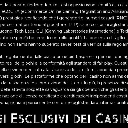
te da laboratori indipendenti di testing assicurano l’equità e la casu
ine. eCOGRA (eCommerce Online Gaming Regulation and Assuranc
più prestigiosi, verificando che i generatori di numeri casuali (RNG
ercentuali di ritorno al giocatore (RTP) siano conformi agli standar
ludono iTech Labs, GLI (Gaming Laboratories International) e Te
ato in specifiche aree di controllo qualità. La presenza di sigilli di c
sino non aams hanno superato severi test di verifica sulla regolarit
cati regolarmente dalle piattaforme più trasparenti permettono agli
 reali dei giochi e la conformità agli standard di fair play. Ques
ella sezione dedicata alla sicurezza del sito, forniscono dati preci
iversi giochi. Le piattaforme che optano per i casino non aams ce
a trasparenza e la protezione dei utenti. In più, la presenza di s
elle attività sospette salvaguarda sia gli operatori che gli utenti 
azione di licenze certificate e certificazioni indipendenti costit
equa, sicura e pienamente conforme agli standard internazionali 
i Esclusivi dei Cas