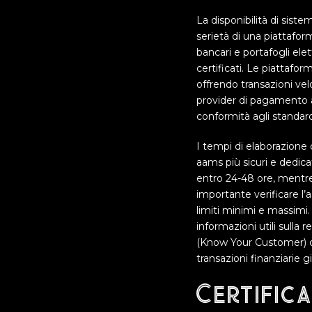
La disponibilità di sist
serietà di una piattafor
bancari e portafogli ele
certificati. Le piattaf
offrendo transazioni vel
provider di pagamento aff
conformità agli standard
I tempi di elaborazione 
aams più sicuri e dedicat
entro 24-48 ore, mentre
importante verificare l’
limiti minimi e massimi.
informazioni utili sull
(Know Your Customer) ch
transazioni finanziarie gi
Certifica