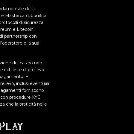
fondamentale della
 e Mastercard, bonifici
rotocolli di sicurezza
ereum e Litecoin,
 di partnership con
l’operatore e la sua
azione dei casino non
e richieste di prelievo
i pagamento. È
elievo, inclusi eventuali
ei pagamenti forniscono
e, con procedure KYC
 che la praticità nelle
 Play