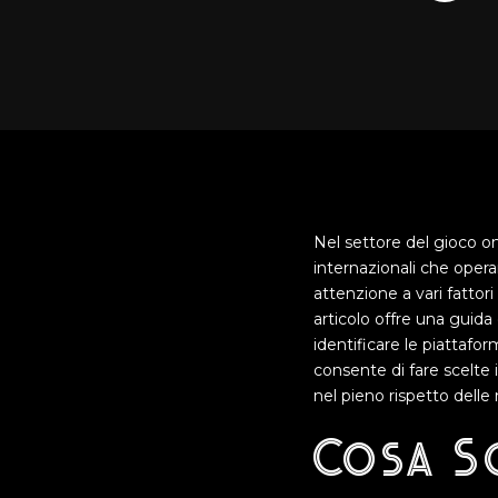
Nel settore del gioco onl
internazionali che opera
attenzione a vari fattori 
articolo offre una guida 
identificare le piattafo
consente di fare scelte
nel pieno rispetto delle
Cosa S