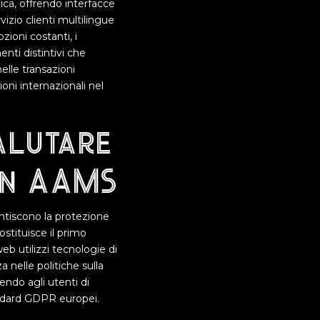
ca, offrendo interfacce
rvizio clienti multilingue
zioni costanti, i
nti distintivi che
elle transazioni
oni internazionali nel
alutare
on AAMS
antiscono la protezione
ostituisce il primo
b utilizzi tecnologie di
 nelle politiche sulla
endo agli utenti di
andard GDPR europei.