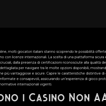
ine, molti giocatori italiani stanno scoprendo le possibilità offer
no con licenze internazionali. La scelta di una piattaforma sicura e
cruciali, dalla presenza di certificazioni riconosciute alla qualità de
dettagliata per navigare tra le molte opzioni disponibili, mostrando
rme più vantaggiose e sicure. Capire le caratteristiche distintive 
 informate e consapevoli, assicurando un’esperienza di gioco pro
 normative internazionali vigenti.
ono i Casino Non A