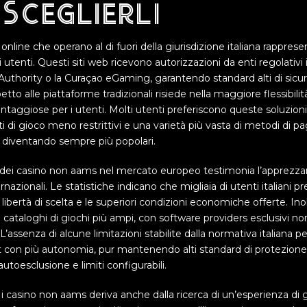
Sceglierli
online che operano al di fuori della giurisdizione italiana rappres
utenti. Questi siti web ricevono autorizzazioni da enti regolativi in
thority o la Curaçao eGaming, garantendo standard alti di sicur
petto alle piattaforme tradizionali risiede nella maggiore flessibilit
ntaggiose per i utenti. Molti utenti preferiscono queste soluzion
ti di gioco meno restrittivi e una varietà più vasta di metodi di p
 diventando sempre più popolari.
va dei casino non aams nel mercato europeo testimonia l’apprezz
nazionali. Le statistiche indicano che migliaia di utenti italiani 
libertà di scelta e le superiori condizioni economiche offerte. Ino
ataloghi di giochi più ampi, con software providers esclusivi non
 L’assenza di alcune limitazioni stabilite dalla normativa italiana p
et con più autonomia, pur mantenendo alti standard di protezione
utoesclusione e limiti configurabili.
 i casino non aams deriva anche dalla ricerca di un’esperienza di 