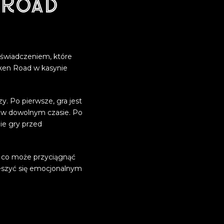
 Road
oświadczeniem, które
cken Road w kasynie
y. Po pierwsze, gra jest
i w dowolnym czasie. Po
ie gry przed
a, co może przyciągnąć
ieszyć się emocjonalnym