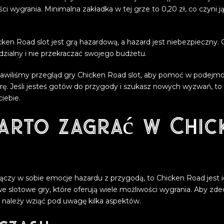
i wygrania. Minimalna zakładka w tej grze to 0,20 zł, co czyni j
ken Road slot jest grą hazardową, a hazard jest niebezpieczny.
zialny i nie przekraczać swojego budżetu.
awiliśmy przegląd gry Chicken Road slot, aby pomoć w podejmo
rę. Jeśli jesteś gotów do przygody i szukasz nowych wyzwań, to 
iebie.
warto zagrać w Chic
a łączy w sobie emocje hazardu z przygodą, to Chicken Road jes
e slotowe gry, które oferują wiele możliwości wygrania. Aby zd
 należy wziąć pod uwagę kilka aspektów.