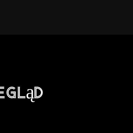
egląd