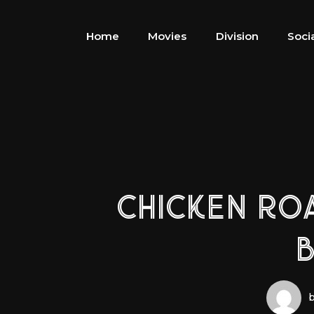
Home
Movies
Division
Soci
CHICKEN RO
b