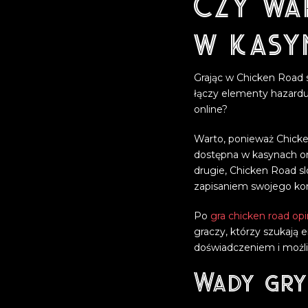
Czy wa
w kasyn
Grając w Chicken Road 
łączy elementy hazardu
online?
Warto, ponieważ Chicken
dostępna w kasynach on
drugie, Chicken Road s
zapisaniem swojego kon
Po
gra chicken road opi
graczy, którzy szukają 
doświadczeniem i możli
Wady gry