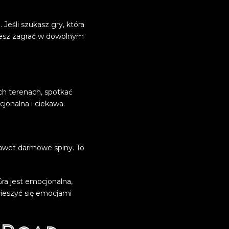
Jeśli szukasz gry, która
żesz zagrać w dowolnym
ch terenach, spotkać
jonalna i ciekawa.
nawet darmowe spiny. To
Gra jest emocjonalna,
cieszyć się emocjami