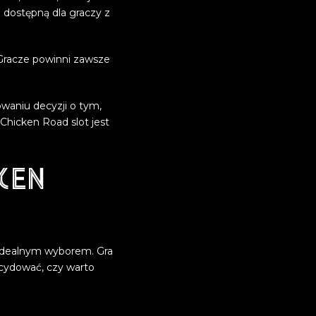
ą dostępną dla graczy z
 Gracze powinni zawsze
waniu decyzji o tym,
Chicken Road slot jest
ken
t idealnym wyborem. Gra
ecydować, czy warto