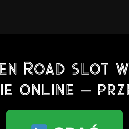
en Road slot w
ie online – prz