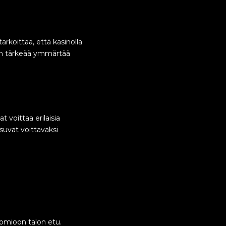
arkoittaa, että kasinolla
en on tärkeää ymmärtää
 voittaa erilaisia
suvat voittavaksi
huomioon talon etu.