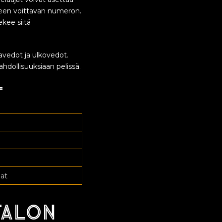
seen voittavan numeron.
ekee siitä
javedot ja ulkovedot.
ahdollisuuksiaan pelissä.
t
mat
talon