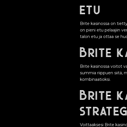
etu
Brite kasinossa on tiett
on pieni etu pelaajiin ve
talon etu ja ottaa se hu
Brite k
Brite kasinossa voitot v
summia riippuen siitä, m
kombinaatioksi.
Brite k
strateg
Voittaaksesi Brite kasino