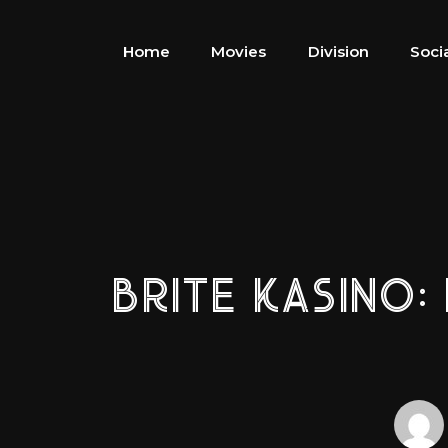
Home
Movies
Division
Soci
BRITE KASINO: