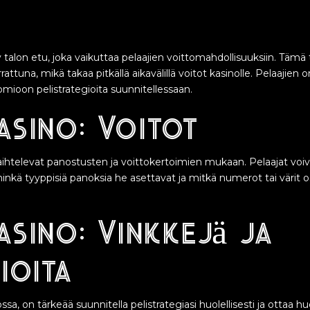
y talon etu, joka vaikuttaa pelaajien voittomahdollisuuksiin. Tämä t
rrattuna, mikä takaa pitkällä aikavälillä voitot kasinolle. Pelaaji
omioon pelistrategioita suunnitellessaan.
asino: Voitot
aihtelevat panostusten ja voittokertoimien mukaan. Pelaajat voivat
inkä tyyppisiä panoksia he asettavat ja mitkä numerot tai värit o
asino: Vinkkejä ja
ioita
ssa, on tärkeää suunnitella pelistrategiasi huolellisesti ja ottaa 