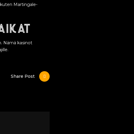
, kuten Martingale-
aikat
en. Nämä kasinot
ille.
Share Post