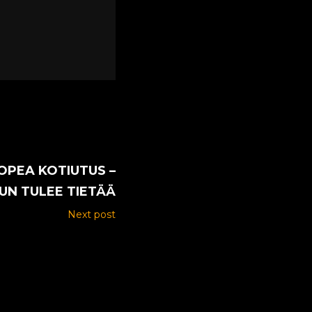
OPEA KOTIUTUS –
NUN TULEE TIETÄÄ
Next post