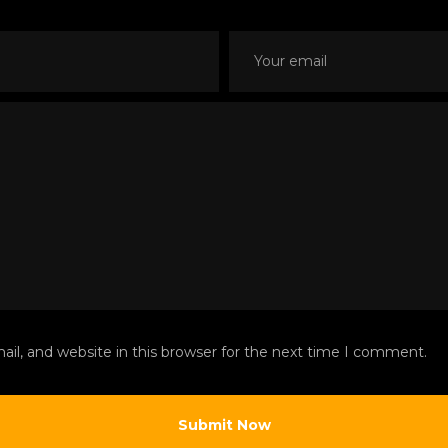
l, and website in this browser for the next time I comment.