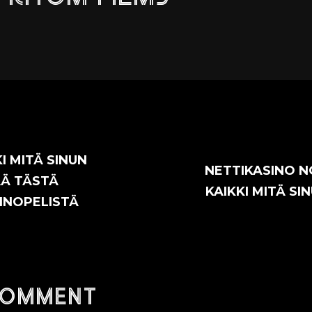
I MITÄ SINUN
NETTIKASINO N
ÄÄ TÄSTÄ
KAIKKI MITÄ SI
INOPELISTÄ
comment