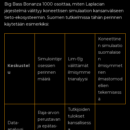
Big Bass Bonanza 1000 osoittaa, miten Laplacian
järjestelmä välittyy koneettisen simulaation kansanväliseen
tieto-ekosysteemiin. Suomen tutkielmissa tähän perinnen
käytetään esimerkiksi:
Koneettine
n simulaatio
suomalaise
Simulointipr
Lim-f/g
n
Keskustel
osessien
välittämät
ilmisymmet
u
perinnen
ilmisymme
rien
määrä
trianalyysi
ilmastomod
ellien
tekemisess
ä
Tutkijoiden
Raja-arvon
tulokset
perustavan
Data-
kansallisess
ja epätas-
analyysi
a