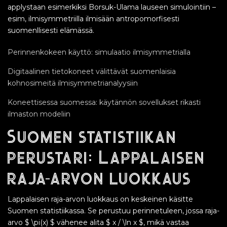
applystaan esimerkiksi Borsuk-Ulama lauseen simulointiin –
esim, ilmisymmetriilla ilmisään antropomorfisesti
suomenllisesti elämässä.
Perinnenkokeen käyttö: simulaatio ilmisymmetrialla
Digitaalinen tietokoneet välittävät suomenlaisia
kohnosimeitä ilmisymmetrianalyysiin
Koneettisessa suomessa: käytännön sovellukset rikasti
ilmaston modeliin
Suomen statistiikan
perustari: Lappalaisen
raja-arvon luokkaus
Lappalaisen raja-arvon luokkaus on keskeinen käsitte
Suomen statistiikassa. Se perustuu perinnetuleen, jossa raja-
arvo $ \pi(x) $ vähenee alita $ x / \ln x $, mikä vastaa