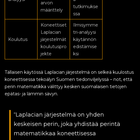
arvon
tutkimukse
määrittely
ssa
Koneettiset
Ilmisymme
Laplacian
tri-analyysi
Koulutus
järjestelmät
käytännön
koulutuspro
edistämise
jekte
ksi
Tällaisen käytössä Laplacian järjestelmä on selkeä kuulostus
koneettisessa tekoälyn Suomen tiedonviljelyssä – not, että
perin matematikka välittyy kesken suomalaisen tietojen
epätas- ja lämmin sävyn.
“Laplacian järjestelmä on yhden
keskeisen perin, joka yhdistää perintä
matematikkaa koneettisessa