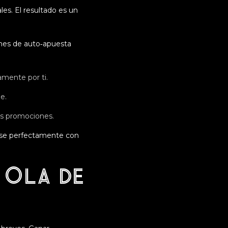
s. El resultado es un
ones de auto‑apuesta
amente por ti.
e.
as promociones.
dose perfectamente con
 Ola de