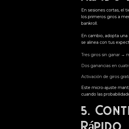
En sesiones cortas, el t
los primeros giros a m
bankroll.
En cambio, adopta una es
se alinea con tus expect
Tres giros sin ganar → 
Dos ganancias en cuatr
Activación de giros gr
Este micro‑ajuste manti
cuando las probabilidad
5. Con
Rápido