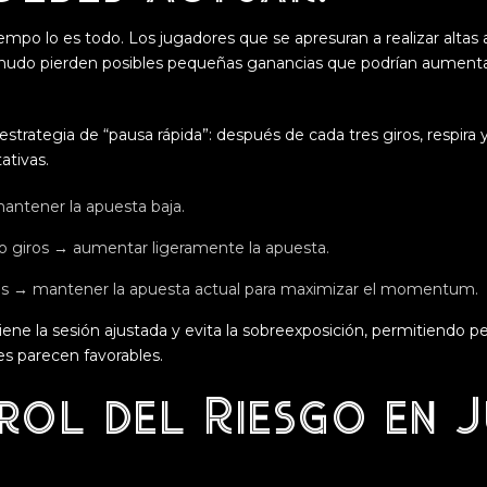
iempo lo es todo. Los jugadores que se apresuran a realizar altas
enudo pierden posibles pequeñas ganancias que podrían aumentar
trategia de “pausa rápida”: después de cada tres giros, respira y 
ativas.
mantener la apuesta baja.
o giros → aumentar ligeramente la apuesta.
atis → mantener la apuesta actual para maximizar el momentum.
ene la sesión ajustada y evita la sobreexposición, permitiendo 
es parecen favorables.
trol del Riesgo en 