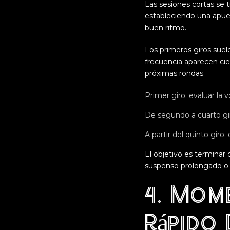
Las sesiones cortas se
estableciendo una apue
buen ritmo.
Los primeros giros suel
frecuencia aparecen cier
próximas rondas.
Primer giro: evaluar la vo
De segundo a cuarto giro
A partir del quinto giro:
El objetivo es terminar 
suspenso prolongado o 
4. Mome
Rápido