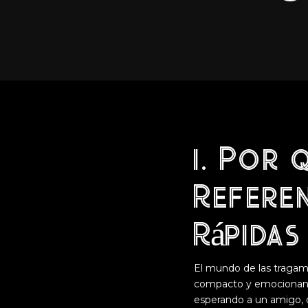
1. Por 
Refere
Rápidas
El mundo de las tragamo
compacto y emocionante
esperando a un amigo,