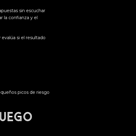
 apuestas sin escuchar
 la confianza y el
evalúa si el resultado
pequeños picos de riesgo
Juego