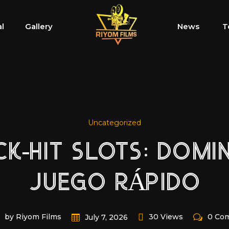
al
Gallery
News
T
Uncategorized
CK‑HIT SLOTS: DOMI
JUEGO RÁPIDO
by Riyom Films
30 Views
0 Co
July 7, 2026