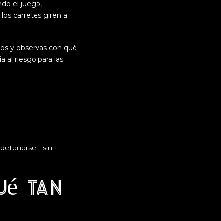
do el juego,
os carretes giren a
agos y observas con qué
 al riesgo para las
ra detenerse—sin
ué tan