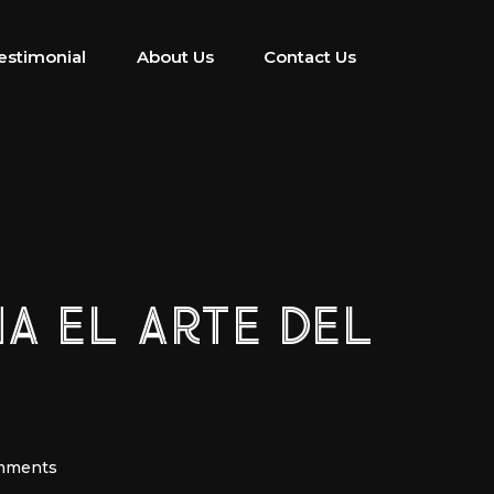
estimonial
About Us
Contact Us
NA EL ARTE DEL
mments