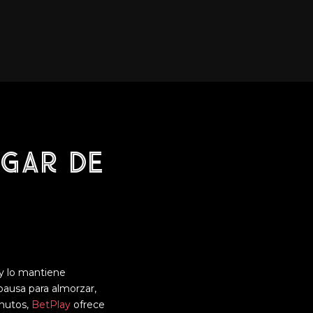
ugar de
ay lo mantiene
pausa para almorzar,
nutos,
BetPlay
ofrece