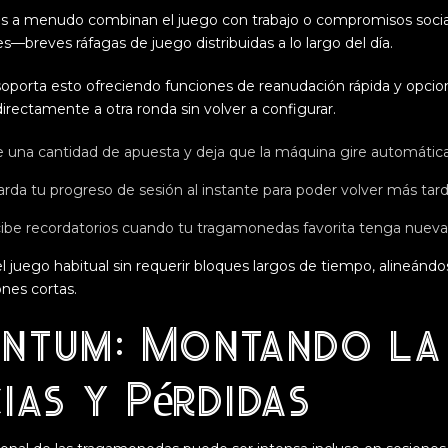
 a menudo combinan el juego con trabajo o compromisos sociale
—breves ráfagas de juego distribuidas a lo largo del día.
soporta esto ofreciendo funciones de reanudación rápida y opci
irectamente a otra ronda sin volver a configurar.
e una cantidad de apuesta y deja que la máquina gire automátic
rda tu progreso de sesión al instante para poder volver más tard
ecibe recordatorios cuando tu tragamonedas favorita tenga nuev
 juego habitual sin requerir bloques largos de tiempo, alineán
ones cortas.
entum: Montando la
ias y Pérdidas