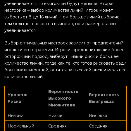
увеличивается, но выигрыши будут меньше. Вторая
настройка – выбор количества линий. Игрок может
выбрать от 8 до 16 линий. Чем больше линий выбрано,
тем больше шансов на выигрыш, но и размер ставки
увеличивается.
Выбор оптимальных настроек зависит от предпочтений
игрока и его стратегии. Игроки, предпочитающие более
осторожный подход, выберут низкий риск и большее
количество линий, тогда как те, кто готов рисковать ради
больших выигрышей, оптятся за высокий риск и меньшее
количество линий.
Вероятность
Уровень
Вероятность
Высокого
Риска
Выигрыша
Множителя
Низкий
Низкая
Высокая
Нормальный
Средняя
Средняя