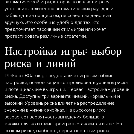
автоматической игры, которая позволяет игроку
установить количество автоматических раундов и
наблюдать за процессом, не совершая действий
вручную. Это особенно удобно для тех, кто
предпочитает пассивный стиль игры или хочет
протестировать различные стратегии.
Настройки игры: выбор
риска и линий
Plinko от BGaming предоставляет игрокам гибкие
настройки, позволяющие контролировать уровень риска
и потенциальные выигрыши. Первая настройка – уровень
риска. Доступны три варианта: низкий, нормальный и
высокий. Уровень риска влияет на распределение
значений в нижних ячейках. На высоком риске
возрастает вероятность выпадения большого
множителя, но и шанс проиграть становится выше. На
низком риске, наоборот, вероятность выигрыша