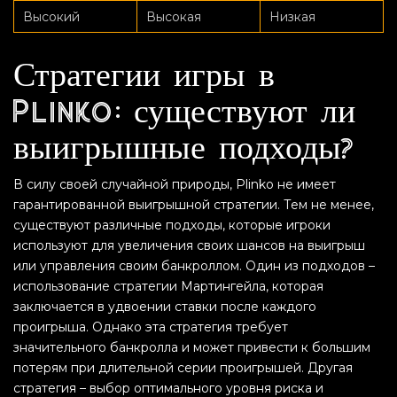
Высокий
Высокая
Низкая
Стратегии игры в
Plinko: существуют ли
выигрышные подходы?
В силу своей случайной природы, Plinko не имеет
гарантированной выигрышной стратегии. Тем не менее,
существуют различные подходы, которые игроки
используют для увеличения своих шансов на выигрыш
или управления своим банкроллом. Один из подходов –
использование стратегии Мартингейла, которая
заключается в удвоении ставки после каждого
проигрыша. Однако эта стратегия требует
значительного банкролла и может привести к большим
потерям при длительной серии проигрышей. Другая
стратегия – выбор оптимального уровня риска и