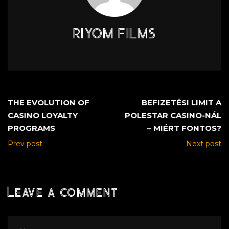
RIYOM FILMS
THE EVOLUTION OF
BEFIZETÉSI LIMIT A
CASINO LOYALTY
POLESTAR CASINO-NÁL
PROGRAMS
– MIÉRT FONTOS?
Prev post
Next post
Leave a comment