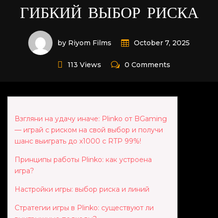
ГИБКИЙ ВЫБОР РИСКА
by Riyom Films
October 7, 2025
113 Views
0 Comments
Взгляни на удачу иначе: Plinko от BGaming
— играй с риском на свой выбор и получи
шанс выиграть до x1000 с RTP 99%!
Принципы работы Plinko: как устроена
игра?
Настройки игры: выбор риска и линий
Стратегии игры в Plinko: существуют ли