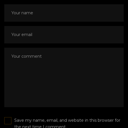
Save my name, email, and website in this browser for
the next time I comment.