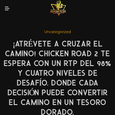
Uncategorized
¡ATRÉVETE A CRUZAR EL
CAMINO! CHICKEN ROAD 2 TE
ESPERA CON UN RTP DEL 98%
Y CUATRO NIVELES DE
DESAFÍO, DONDE CADA
DECISIÓN PUEDE CONVERTIR
EL CAMINO EN UN TESORO
DORADO.