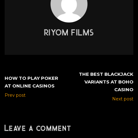
RIYOM FILMS
THE BEST BLACKJACK
HOW TO PLAY POKER
VARIANTS AT BOHO
AT ONLINE CASINOS
CASINO
Prev post
Next post
Leave a comment