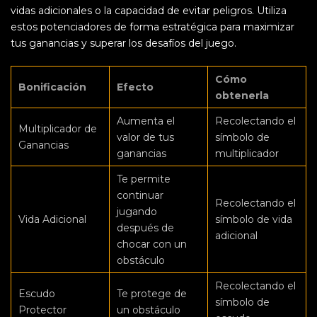
vidas adicionales o la capacidad de evitar peligros. Utiliza
estos potenciadores de forma estratégica para maximizar
tus ganancias y superar los desafíos del juego.
Cómo
Bonificación
Efecto
obtenerla
Aumenta el
Recolectando el
Multiplicador de
valor de tus
símbolo de
Ganancias
ganancias
multiplicador
Te permite
continuar
Recolectando el
jugando
Vida Adicional
símbolo de vida
después de
adicional
chocar con un
obstáculo
Recolectando el
Escudo
Te protege de
símbolo de
Protector
un obstáculo