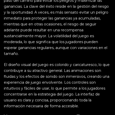
paso del camino para evitar los peligros y maximizar las
ganancias. La clave del éxito reside en la gestión del riesgo
y la oportunidad. A veces, es más sensato evitar un peligro
inmediato para proteger las ganancias ya acumuladas,
mientras que en otras ocasiones, el riesgo de seguir
adelante puede resultar en una recompensa
sustancialmente mayor. La volatilidad del juego es
moderada, lo que significa que los jugadores pueden
esperar ganancias regulares, aunque con variaciones en el
tamaño.
El diseño visual del juego es colorido y caricaturesco, lo que
contribuye a su atractivo general. Las animaciones son
fluidas y los efectos de sonido son inmersivos, creando una
experiencia de juego envolvente. Los controles son
intuitivos y fáciles de usar, lo que permite a los jugadores
concentrarse en la estrategia del juego. La interfaz de
usuario es clara y concisa, proporcionando toda la
información necesaria de forma accesible.