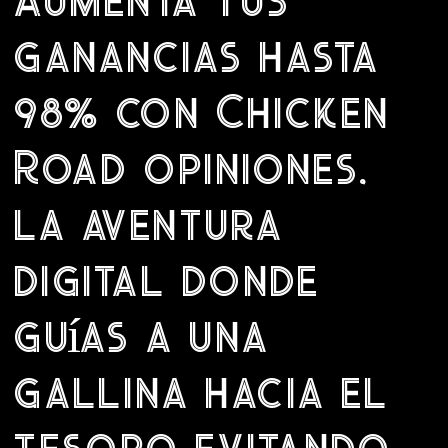
Aumenta tus
ganancias hasta
98% con Chicken
Road opiniones,
la aventura
digital donde
guías a una
gallina hacia el