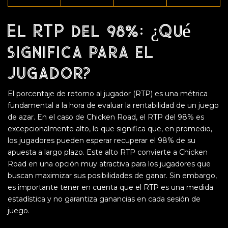
El RTP del 98%: ¿Qué
significa para el
jugador?
El porcentaje de retorno al jugador (RTP) es una métrica
fundamental a la hora de evaluar la rentabilidad de un juego
de azar. En el caso de Chicken Road, el RTP del 98% es
excepcionalmente alto, lo que significa que, en promedio,
los jugadores pueden esperar recuperar el 98% de su
apuesta a largo plazo. Este alto RTP convierte a Chicken
Road en una opción muy atractiva para los jugadores que
buscan maximizar sus posibilidades de ganar. Sin embargo,
es importante tener en cuenta que el RTP es una medida
estadística y no garantiza ganancias en cada sesión de
juego.