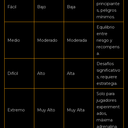
principiante
Fácil
Bajo
Baja
s, peligros
mínimos.
Equilibrio
entre
Medio
Moderado
Moderada
riesgo y
recompens
a.
Desafíos
significativo
Difícil
Alto
Alta
s, requiere
estrategia.
Solo para
jugadores
experiment
Extremo
Muy Alto
Muy Alta
ados,
máxima
adrenalina.