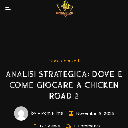
Uncategorized
ANALISI STRATEGICA: DOVE E
COME GIOCARE A CHICKEN
ROAD 2
by Riyom Films
November 9, 2025
122 Views
0 Comments