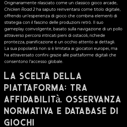
Originariamente rilasciato come un classico gioco arcade,
Chicken Road 2
ha saputo reinventarsi come titolo digitale,
offrendo un’esperienza di gioco che combina elementi di
strategia con il fascino delle produzioni retrò. Il suo
gameplay coinvolgente, basato sulla navigazione di un pollo
attraverso percorsi intricati pieni di ostacoli, richiede
prontezza, pianificazione e un occhio attento ai dettagli.
La sua popolarità non si è limitata ai giocatori europei, ma
ha attraversato confini grazie alle piattaforme digitali che
consentono l’accesso globale.
La scelta della
piattaforma: tra
affidabilità, osservanza
normativa e database di
giochi