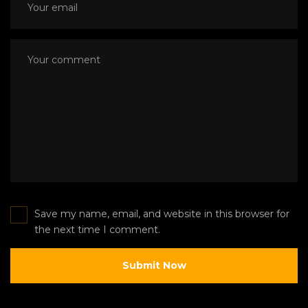
Save my name, email, and website in this browser for
the next time I comment.