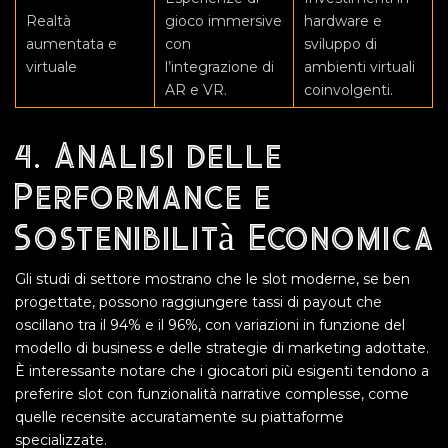
Realtà
gioco immersive
hardware e
aumentata e
con
sviluppo di
virtuale
l’integrazione di
ambienti virtuali
AR e VR.
coinvolgenti.
4. Analisi delle
Performance e
Sostenibilità Economica
Gli studi di settore mostrano che le slot moderne, se ben
progettate, possono raggiungere tassi di payout che
oscillano tra il 94% e il 96%, con variazioni in funzione del
modello di business e delle strategie di marketing adottate.
È interessante notare che i giocatori più esigenti tendono a
preferire slot con funzionalità narrative complesse, come
quelle recensite accuratamente su piattaforme
specializzate.