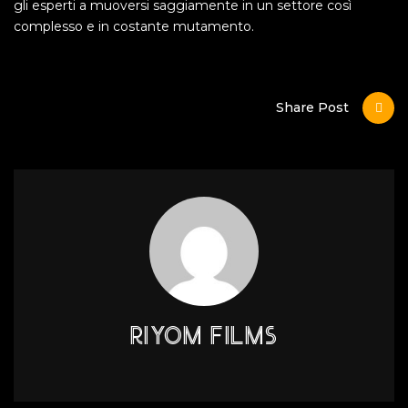
gli esperti a muoversi saggiamente in un settore così
complesso e in costante mutamento.
Share Post
RIYOM FILMS