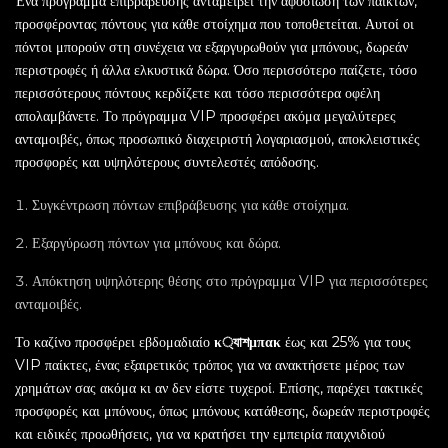
Ένα πρόγραμμα επιβράβευσης ανταμείβει την αφοσίωση των παικτών,
προσφέροντας πόντους για κάθε στοίχημα που τοποθετείται. Αυτοί οι
πόντοι μπορούν στη συνέχεια να εξαργυρωθούν για μπόνους, δωρεάν
περιστροφές ή άλλα ελκυστικά δώρα. Όσο περισσότερο παίζετε, τόσο
περισσότερους πόντους κερδίζετε και τόσο περισσότερα οφέλη
απολαμβάνετε. Το πρόγραμμα VIP προσφέρει ακόμα μεγαλύτερες
ανταμοιβές, όπως προσωπικό διαχειριστή λογαριασμού, αποκλειστικές
προσφορές και υψηλότερους συντελεστές απόδοσης.
Συγκέντρωση πόντων επιβράβευσης για κάθε στοίχημα.
Εξαργύρωση πόντων για μπόνους και δώρα.
Απόκτηση υψηλότερης θέσης στο πρόγραμμα VIP για περισσότερες
ανταμοιβές.
Το καζίνο προσφέρει εβδομαδιαίο
κ্যাশμπακ
έως και 25% για τους
VIP παίκτες, ένας εξαιρετικός τρόπος για να ανακτήσετε μέρος των
χρημάτων σας ακόμα κι αν δεν είστε τυχεροί. Επίσης, παρέχει τακτικές
προσφορές και μπόνους, όπως μπόνους κατάθεσης, δωρεάν περιστροφές
και ειδικές προωθήσεις, για να κρατήσει την εμπειρία παιχνιδιού