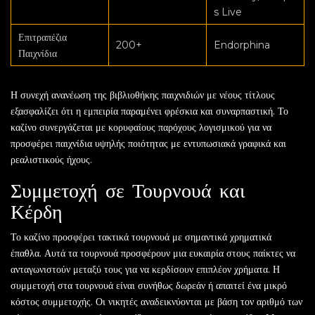
s Live
Επιτραπέζια
200+
Endorphina
Παιχνίδια
Η συνεχή ανανέωση της βιβλιοθήκης παιχνιδιών με νέους τίτλους
εξασφαλίζει ότι η εμπειρία παραμένει φρέσκια και συναρπαστική. Το
καζίνο συνεργάζεται με κορυφαίους παρόχους λογισμικού για να
προσφέρει παιχνίδια υψηλής ποιότητας με εντυπωσιακά γραφικά και
ρεαλιστικούς ήχους.
Συμμετοχή σε Τουρνουά και
Κέρδη
Το καζίνο προσφέρει τακτικά τουρνουά με σημαντικά χρηματικά
έπαθλα. Αυτά τα τουρνουά προσφέρουν μια ευκαιρία στους παίκτες να
ανταγωνιστούν μεταξύ τους για να κερδίσουν επιπλέον χρήματα. Η
συμμετοχή στα τουρνουά είναι συνήθως δωρεάν ή απαιτεί ένα μικρό
κόστος συμμετοχής. Οι νικητές αναδεικνύονται με βάση τον αριθμό των