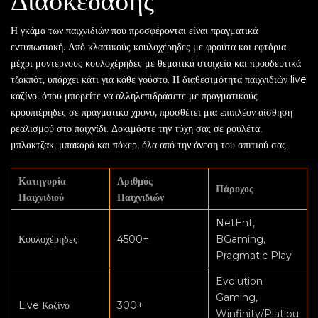
Διασκέδασης
Η γκάμα των παιχνιδιών που προσφέρονται είναι πραγματικά
εντυπωσιακή. Από κλασικούς κουλοχέρηδες με φρούτα και εφτάρια
μέχρι μοντέρνους κουλοχέρηδες με θεματικά στοιχεία και προοδευτικά
τζακπότ, υπάρχει κάτι για κάθε γούστο. Η διαθεσιμότητα παιχνιδιών live
καζίνο, όπου μπορείτε να αλληλεπιδράσετε με πραγματικούς
κρουπιέρηδες σε πραγματικό χρόνο, προσθέτει μια επιπλέον αίσθηση
ρεαλισμού στο παιχνίδι. Δοκιμάστε την τύχη σας σε ρουλέτα,
μπλακτζακ, μπακαρά και πόκερ, όλα από την άνεση του σπιτιού σας.
Κατηγορία
Αριθμός
Πάροχος
Παιχνιδιού
Παιχνιδιών
NetEnt,
Κουλοχέρηδες
4500+
BGaming,
Pragmatic Play
Evolution
Gaming,
Live Καζίνο
300+
Winfinity/Platipu