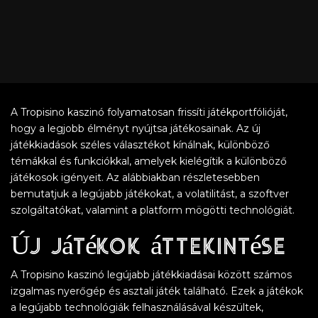
A Tropisino kaszinó folyamatosan frissíti játékportfólióját,
hogy a legjobb élményt nyújtsa játékosainak. Az új
játékkiadások széles választékot kínálnak, különböző
témákkal és funkciókkal, amelyek kielégítik a különböző
játékosok igényeit. Az alábbiakban részletesebben
bemutatjuk a legújabb játékokat, a volatilitást, a szoftver
szolgáltatókat, valamint a platform mögötti technológiát.
Új játékok áttekintése
A Tropisino kaszinó legújabb játékkiadásai között számos
izgalmas nyerőgép és asztali játék található. Ezek a játékok
a legújabb technológiák felhasználásával készültek,