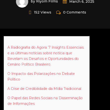
by Riyom Films
March 6, 2025
152 Views
0 Comments
A Radiografia do Agora: 7 Insights Essenciais
e as últimas notícias sobre notícia que
Revelam os Desafios e Oportunidades do
Cenário Político Brasileiro.
O Impacto das Polarizações no Debate
Político
A Crise de Credibilidade da Mídia Tradicional
O Papel das Redes Sociais na Disseminação
de Informações