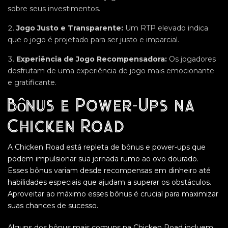
sobre seus investimentos.
Jogo Justo e Transparente:
Um RTP elevado indica
que o jogo é projetado para ser justo e imparcial.
Experiência de Jogo Recompensadora:
Os jogadores
desfrutam de uma experiência de jogo mais emocionante
e gratificante.
Bônus e Power-Ups na
Chicken Road
A Chicken Road está repleta de bônus e power-ups que
podem impulsionar sua jornada rumo ao ovo dourado.
Esses bônus variam desde recompensas em dinheiro até
habilidades especiais que ajudam a superar os obstáculos.
Aproveitar ao máximo esses bônus é crucial para maximizar
suas chances de sucesso.
Alguns dos bônus mais comuns na Chicken Road incluem