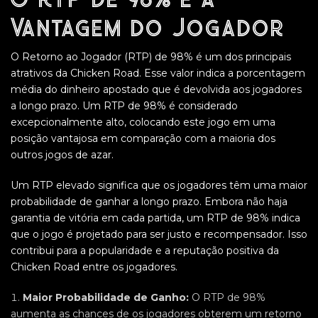
O RTP de 98% e a
Vantagem do Jogador
O Retorno ao Jogador (RTP) de 98% é um dos principais
atrativos da Chicken Road. Esse valor indica a porcentagem
média do dinheiro apostado que é devolvida aos jogadores
a longo prazo. Um RTP de 98% é considerado
excepcionalmente alto, colocando este jogo em uma
posição vantajosa em comparação com a maioria dos
outros jogos de azar.
Um RTP elevado significa que os jogadores têm uma maior
probabilidade de ganhar a longo prazo. Embora não haja
garantia de vitória em cada partida, um RTP de 98% indica
que o jogo é projetado para ser justo e recompensador. Isso
contribui para a popularidade e a reputação positiva da
Chicken Road entre os jogadores.
Maior Probabilidade de Ganho:
O RTP de 98%
aumenta as chances de os jogadores obterem um retorno