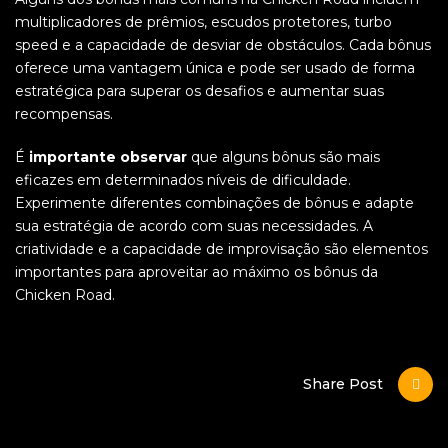
multiplicadores de prêmios, escudos protetores, turbo
speed e a capacidade de desviar de obstáculos. Cada bônus
oferece uma vantagem única e pode ser usado de forma
estratégica para superar os desafios e aumentar suas
recompensas.
É
importante observar
que alguns bônus são mais
eficazes em determinados níveis de dificuldade.
Experimente diferentes combinações de bônus e adapte
sua estratégia de acordo com suas necessidades. A
criatividade e a capacidade de improvisação são elementos
importantes para aproveitar ao máximo os bônus da
Chicken Road.
Share Post