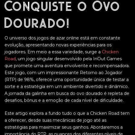
Conquiste o Ovo
Dourado!
O universo dos jogos de azar online está em constante
evolução, apresentando novas experiências para os
jogadores. Em meio a essa variedade, surge a
Chicken
Road
, um jogo singular desenvolvido pela InOut Games
que promete uma aventura envolvente e recompensadora.
Este jogo, com um impressionante Retorno ao Jogador
(RTP) de 98%, oferece uma oportunidade única de testar a
sorte e a estratégia em um ambiente divertido e dinâmico.
A jornada da galinha em busca do ovo dourado é repleta de
desafios, bônus e a emoção de cada nível de dificuldade.
Este artigo explora a fundo tudo o que a Chicken Road tem
a oferecer, desde suas mecânicas de jogo até as
estratégias para maximizar seus ganhos. Abordaremos a
importância do RTP, as nuances dos diferentes níveis de