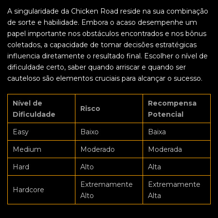
A singularidade da Chicken Road reside na sua combinação
de sorte e habilidade. Embora o acaso desempenhe um
papel importante nos obstáculos encontrados e nos bônus
coletados, a capacidade de tomar decisões estratégicas
influencia diretamente o resultado final. Escolher o nível de
dificuldade certo, saber quando arriscar e quando ser
cauteloso são elementos cruciais para alcançar o sucesso.
Nível de
Recompensa
Risco
Dificuldade
Potencial
Easy
Baixo
Baixa
Medium
Moderado
Moderada
Hard
Alto
Alta
Extremamente
Extremamente
Hardcore
Alto
Alta