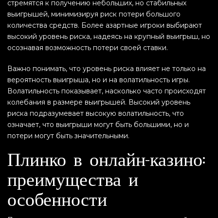
стремятся к получению небольших, но стабильных
выигрышей, минимизируя риск потери большого
количества средств. Более азартные игроки выбирают
высокий уровень риска, надеясь на крупный выигрыш, но
осознавая возможность потери своей ставки.
Важно понимать, что уровень риска влияет не только на
вероятность выигрыша, но и на волатильность игры.
Волатильность показывает, насколько часто происходят
колебания в размере выигрышей. Высокий уровень
риска подразумевает высокую волатильность, что
означает, что выигрыши могут быть большими, но и
потери могут быть значительными.
Плинко в онлайн-казино:
преимущества и
особенности