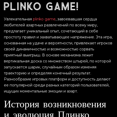
plinko game!
Увлекательная
plinko game
, завоевавшая сердца
любителей азартных развлечений по всему миру,
предлагает уникальный опыт, сочетающий в себе
простоту правил и захватывающее напряжение. Эта игра,
основанная на удаче и вероятности, привлекает игроков
своей динамичностью и возможностью сорвать
приятный выигрыш. В основе механизма лежит
вертикальная доска со множеством штырей, по которой
запускается шарик, случайным образом изменяя
траекторию и определяя конечный результат.
Разнообразие игровых платформ и доступность делают
ее популярной среди разных категорий пользователей,
ищущих моментальные эмоции и азарт.
История возникновения
и эволюция Плинко