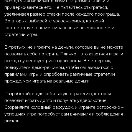
всегда устанавливайте лимит на размер ставки и
придерживайтесь его. Не пытайтесь отыграться,
увеличивая размер ставки после каждого проигрыша.
Во-вторых, выбирайте уровень риска, который
соответствует вашим финансовым возможностям и
стратегии игры.
В-третьих, не играйте на деньги, которые вы не можете
позволить себе потерять. Плинко – это азартная игра, и
всегда существует риск проигрыша. В-четвертых,
пользуйтесь демо-режимом, чтобы ознакомиться с
правилами игры и опробовать различные стратегии
прежде, чем играть на реальные деньги.
Разработайте для себя такую стратегию, которая
позволит играть долго и получать удовольствие.
Сохраняйте холодный рассудок, и играйте осторожно –
успешная игра потребует вам внимания и соблюдения
рисков.