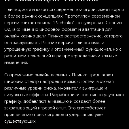
Плинко, хотя и кажется современной игрой, имеет корни
в более ранних концепциях. Прототипом современной
версии считается игра “Pachinko”, популярная в Японии.
Однако, именно цифровой формат и адаптация для
онлайн-казино дали Плинко распространение, которого
она заслуживает. Ранние версии Плинко имели
упрощенную графику и ограниченный функционал, но с
развитием технологий игра претерпела значительные
изменения.
Современные онлайн-варианты Плинко предлагают
широкий спектр настроек и возможностей, включая
различные уровни риска, множители выигрыша и
визуальные эффекты. Разработчики постоянно улучшают
графику, добавляют анимацию и создают более
захватывающий игровой опыт. Это способствует
привлечению новых игроков и удержанию уже
существующих.