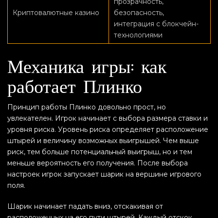
прозрачность,
Криптовалютные казино
безопасность,
интеграция с блокчейн-
технологиями
Механика игры: как
работает Плинко
Принцип работы Плинко довольно прост, но
увлекателен. Игрок начинает с выбора размера ставки и
уровня риска. Уровень риска определяет расположение
штырей и величину возможных выигрышей. Чем выше
риск, тем больше потенциальный выигрыш, но и тем
меньше вероятность его получения. После выбора
настроек игрок запускает шарик на вершине игрового
поля.
Шарик начинает падать вниз, отскакивая от
расположенных на его пути штырей. Каждый отскок