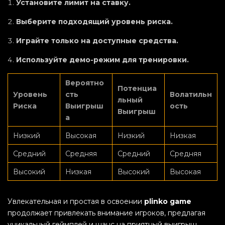
Установите лимит на ставку.
Выберите подходящий уровень риска.
Играйте только на доступные средства.
Используйте демо-режим для тренировки.
Вероятно
Потенциа
Уровень
сть
Волатильн
льный
Риска
Выигрыш
ость
Выигрыш
а
Низкий
Высокая
Низкий
Низкая
Средний
Средняя
Средний
Средняя
Высокий
Низкая
Высокий
Высокая
Увлекательная и простая в освоении
plinko game
продолжает привлекать внимание игроков, предлагая
уникальный геймплей и шанс на приятный выигрыш.