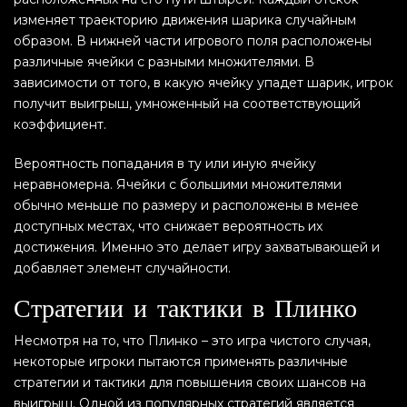
изменяет траекторию движения шарика случайным
образом. В нижней части игрового поля расположены
различные ячейки с разными множителями. В
зависимости от того, в какую ячейку упадет шарик, игрок
получит выигрыш, умноженный на соответствующий
коэффициент.
Вероятность попадания в ту или иную ячейку
неравномерна. Ячейки с большими множителями
обычно меньше по размеру и расположены в менее
доступных местах, что снижает вероятность их
достижения. Именно это делает игру захватывающей и
добавляет элемент случайности.
Стратегии и тактики в Плинко
Несмотря на то, что Плинко – это игра чистого случая,
некоторые игроки пытаются применять различные
стратегии и тактики для повышения своих шансов на
выигрыш. Одной из популярных стратегий является