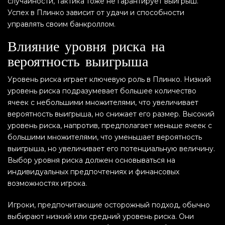
случайности, тактика тоже не гарантирует выигрыш.
Успех в Плинко зависит от удачи и способности
управлять своим банкроллом.
Влияние уровня риска на
вероятность выигрыша
Уровень риска играет ключевую роль в Плинко. Низкий
уровень риска подразумевает большее количество
ячеек с небольшими множителями, что увеличивает
вероятность выигрыша, но снижает его размер. Высокий
уровень риска, напротив, предполагает меньше ячеек с
большими множителями, что уменьшает вероятность
выигрыша, но увеличивает его потенциальную величину.
Выбор уровня риска должен основываться на
индивидуальных предпочтениях и финансовых
возможностях игрока.
Игроки, предпочитающие осторожный подход, обычно
выбирают низкий или средний уровень риска. Они