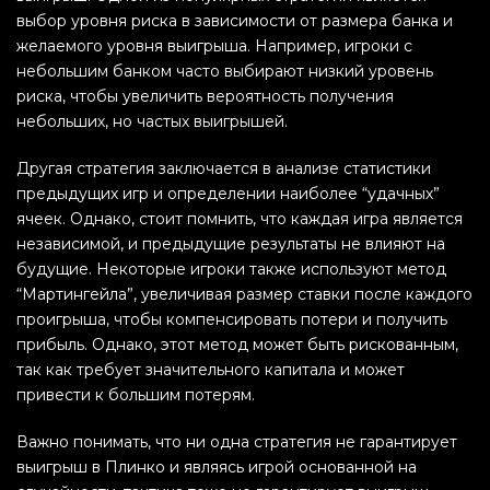
выбор уровня риска в зависимости от размера банка и
желаемого уровня выигрыша. Например, игроки с
небольшим банком часто выбирают низкий уровень
риска, чтобы увеличить вероятность получения
небольших, но частых выигрышей.
Другая стратегия заключается в анализе статистики
предыдущих игр и определении наиболее “удачных”
ячеек. Однако, стоит помнить, что каждая игра является
независимой, и предыдущие результаты не влияют на
будущие. Некоторые игроки также используют метод
“Мартингейла”, увеличивая размер ставки после каждого
проигрыша, чтобы компенсировать потери и получить
прибыль. Однако, этот метод может быть рискованным,
так как требует значительного капитала и может
привести к большим потерям.
Важно понимать, что ни одна стратегия не гарантирует
выигрыш в Плинко и являясь игрой основанной на