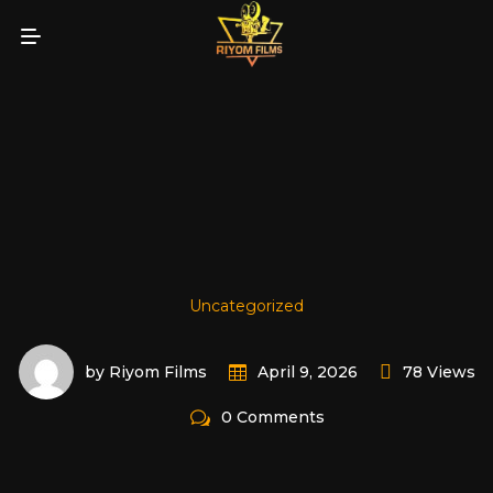
Uncategorized
by Riyom Films
78 Views
April 9, 2026
0 Comments