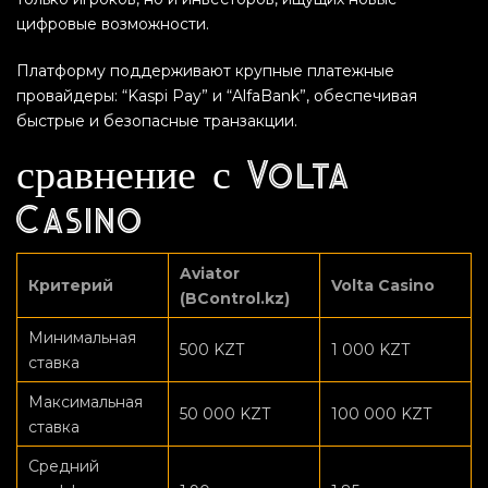
цифровые возможности.
Платформу поддерживают крупные платежные
провайдеры: “Kaspi Pay” и “AlfaBank”, обеспечивая
быстрые и безопасные транзакции.
сравнение с Volta
Casino
Aviator
Критерий
Volta Casino
(BControl.kz)
Минимальная
500 KZT
1 000 KZT
ставка
Максимальная
50 000 KZT
100 000 KZT
ставка
Средний