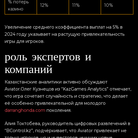
% потерь
12%
11%
10%
казино
Увеличение среднего коэффициента выплат на 5% в
2024 году указывает на растущую привлекательность
игры для игроков.
роль экспертов и
компаний
Казахстанские аналитики активно обсуждают
Aviator.Олег Кузнецов из “KazGames Analytics” отмечает,
что игра сочетает случайность и стратегию, что делает
её особенно привлекательной для молодого
darranghonda.com
поколения.
Алия Токтобева, руководитель цифровых развлечений в
“BControl.kz”, подчёркивает, что Aviator привлекает не
только игроков, но и инвесторов, ищущих новые