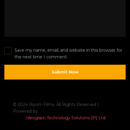
Save my name, email, and website in this browser for
the next time I comment.
© 2024 Riyom Films. All Rights Reserved |
Powered by
Ideogram Technology Solutions [P] Ltd.